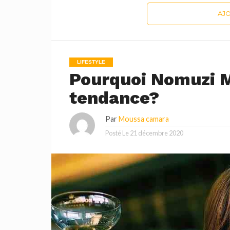
AJ
LIFESTYLE
Pourquoi Nomuzi M
tendance?
Par
Moussa camara
Posté Le
21 décembre 2020