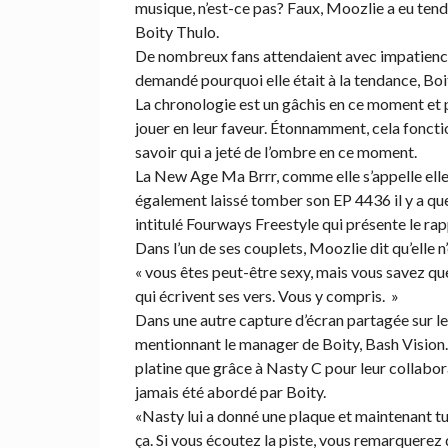
musique, n’est-ce pas? Faux, Moozlie a eu tend
Boity Thulo.
De nombreux fans attendaient avec impatience l
demandé pourquoi elle était à la tendance, Boit
La chronologie est un gâchis en ce moment et p
jouer en leur faveur. Étonnamment, cela fonct
savoir qui a jeté de l’ombre en ce moment.
La New Age Ma Brrr, comme elle s’appelle elle
également laissé tomber son EP 4436 il y a qu
intitulé Fourways Freestyle qui présente le rap
Dans l’un de ses couplets, Moozlie dit qu’elle 
« vous êtes peut-être sexy, mais vous savez que
qui écrivent ses vers. Vous y compris. »
Dans une autre capture d’écran partagée sur l
mentionnant le manager de Boity, Bash Vision.
platine que grâce à Nasty C pour leur collaborat
jamais été abordé par Boity.
«Nasty lui a donné une plaque et maintenant t
ça. Si vous écoutez la piste, vous remarquerez 