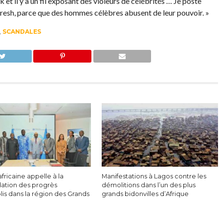
 et il y a un fil exposant des violeurs de célébrités … Je poste
Fresh, parce que des hommes célèbres abusent de leur pouvoir. »
,
SCANDALES
africaine appelle à la
Manifestations à Lagos contre les
dation des progrès
démolitions dans l’un des plus
is dans la région des Grands
grands bidonvilles d’Afrique