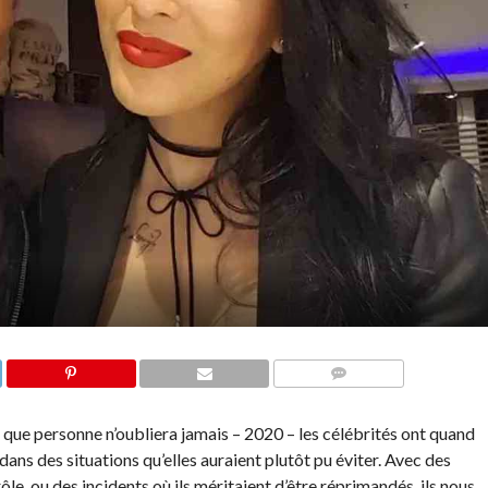
COMMENTAIRES
e que personne n’oubliera jamais – 2020 – les célébrités ont quand
ans des situations qu’elles auraient plutôt pu éviter. Avec des
ôle, ou des incidents où ils méritaient d’être réprimandés, ils nous