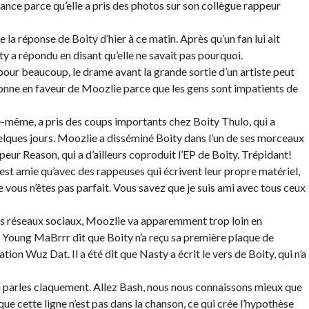
ance parce qu’elle a pris des photos sur son collègue rappeur
a réponse de Boity d’hier à ce matin. Après qu’un fan lui ait
y a répondu en disant qu’elle ne savait pas pourquoi.
our beaucoup, le drame avant la grande sortie d’un artiste peut
ionne en faveur de Moozlie parce que les gens sont impatients de
-même, a pris des coups importants chez Boity Thulo, qui a
elques jours. Moozlie a disséminé Boity dans l’un de ses morceaux
peur Reason, qui a d’ailleurs coproduit l’EP de Boity. Trépidant!
n’est amie qu’avec des rappeuses qui écrivent leur propre matériel,
 vous n’êtes pas parfait. Vous savez que je suis ami avec tous ceux
es réseaux sociaux, Moozlie va apparemment trop loin en
 Young MaBrrr dit que Boity n’a reçu sa première plaque de
ion Wuz Dat. Il a été dit que Nasty a écrit le vers de Boity, qui n’a
u parles claquement. Allez Bash, nous nous connaissons mieux que
que cette ligne n’est pas dans la chanson, ce qui crée l’hypothèse