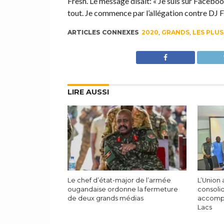
Fresh. Le message disait: « Je suis sur Facebook
tout. Je commence par l’allégation contre DJ 
ARTICLES CONNEXES
2020
,
GRANDS
,
LES PLUS
LIRE AUSSI
Le chef d’état-major de l’armée
L’Union 
ougandaise ordonne la fermeture
consoli
de deux grands médias
accompl
Lacs