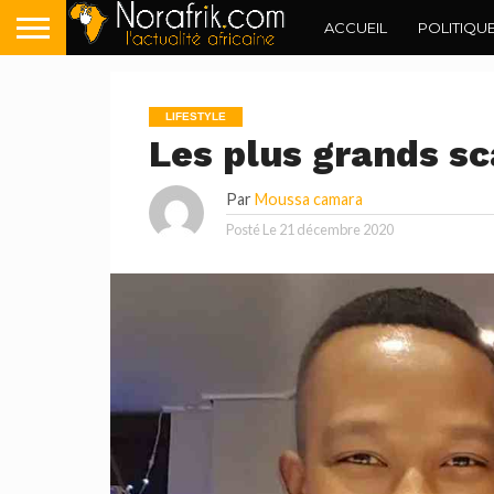
ACCUEIL
POLITIQU
LIFESTYLE
Les plus grands s
Par
Moussa camara
Posté Le
21 décembre 2020