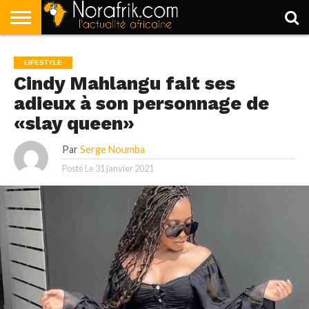
ACCUEIL
POLITIQUE
SOCIÉTÉ
ECONOMIE
SPORT
LIFESTYLE
LIFESTYLE
Cindy Mahlangu fait ses
adieux à son personnage de
«slay queen»
Par
Serge Noumba
Posté Le
31 janvier 2021