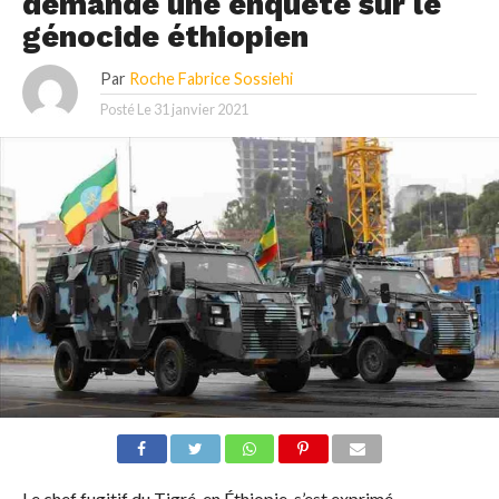
demande une enquête sur le
génocide éthiopien
Par
Roche Fabrice Sossiehi
Posté Le
31 janvier 2021
Le chef fugitif du Tigré, en Éthiopie, s’est exprimé