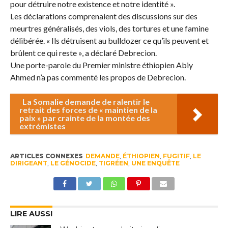
pour détruire notre existence et notre identité ».
Les déclarations comprenaient des discussions sur des
meurtres généralisés, des viols, des tortures et une famine
délibérée. « Ils détruisent au bulldozer ce qu’ils peuvent et
brûlent ce qui reste », a déclaré Debrecion.
Une porte-parole du Premier ministre éthiopien Abiy
Ahmed n’a pas commenté les propos de Debrecion.
La Somalie demande de ralentir le
retrait des forces de « maintien de la
paix » par crainte de la montée des
extrémistes
ARTICLES CONNEXES
DEMANDE
,
ÉTHIOPIEN
,
FUGITIF
,
LE
DIRIGEANT
,
LE GÉNOCIDE
,
TIGRÉEN
,
UNE ENQUÊTE
LIRE AUSSI