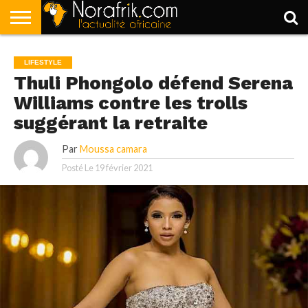
ACCUEIL
POLITIQUE
SOCIÉTÉ
ECONOMIE
SPORT
LIFESTYLE
LIFESTYLE
Thuli Phongolo défend Serena
Williams contre les trolls
suggérant la retraite
Par
Moussa camara
Posté Le
19 février 2021