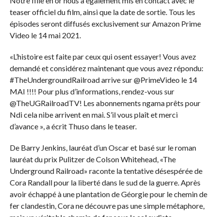
Notre fille en or nous a également mis en contact avec le
teaser officiel du film, ainsi que la date de sortie. Tous les
épisodes seront diffusés exclusivement sur Amazon Prime
Video le 14 mai 2021.
«L’histoire est faite par ceux qui osent essayer! Vous avez
demandé et considérez maintenant que vous avez répondu:
#TheUndergroundRailroad arrive sur @PrimeVideo le 14
MAI !!!! Pour plus d’informations, rendez-vous sur
@TheUGRailroadTV! Les abonnements ngama prêts pour
Ndi cela nibe arrivent en mai. S’il vous plaît et merci
d’avance », a écrit Thuso dans le teaser.
De Barry Jenkins, lauréat d’un Oscar et basé sur le roman
lauréat du prix Pulitzer de Colson Whitehead, «The
Underground Railroad» raconte la tentative désespérée de
Cora Randall pour la liberté dans le sud de la guerre. Après
avoir échappé à une plantation de Géorgie pour le chemin de
fer clandestin, Cora ne découvre pas une simple métaphore,