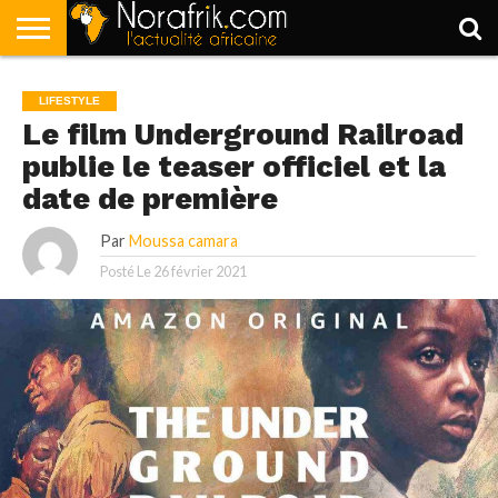
ACCUEIL
POLITIQUE
SOCIÉTÉ
ECONOMIE
SPORT
LIFESTYLE
LIFESTYLE
Le film Underground Railroad
publie le teaser officiel et la
date de première
Par
Moussa camara
Posté Le
26 février 2021