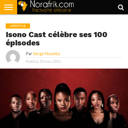
ACCUEIL
POLITIQUE
SOCIÉTÉ
ECONOMIE
SPORT
LIFESTYLE
LIFESTYLE
Isono Cast célèbre ses 100
épisodes
Par
Serge Noumba
Posté Le
19 mars 2021