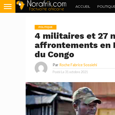
ACCUEIL
POLITIQU
POLITIQUE
4 militaires et 27 
affrontements en 
du Congo
Par
Roche Fabrice Sossiehi
Posté Le
31 octobre 2021