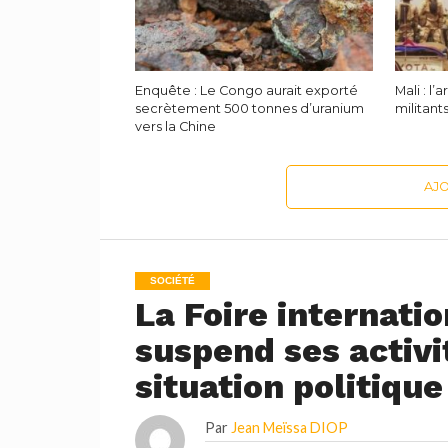
Enquête : Le Congo aurait exporté
Mali : l
secrètement 500 tonnes d’uranium
militant
vers la Chine
AJ
SOCIÉTÉ
La Foire internati
suspend ses activi
situation politique
Par
Jean Meïssa DIOP