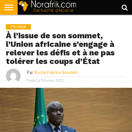
ACCUEIL
POLITIQUE
SOCIÉTÉ
ECONOMIE
SPORT
LIFESTYLE
POLITIQUE
À l’issue de son sommet,
l’Union africaine s’engage à
relever les défis et à ne pas
tolérer les coups d’État
Par
Roche Fabrice Sossiehi
Posté Le
9 février 2022