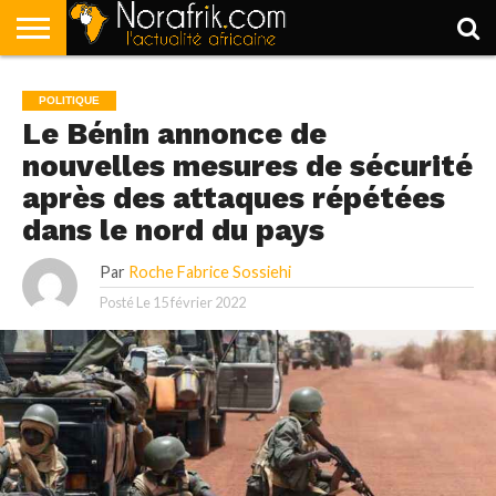
ACCUEIL
POLITIQUE
SOCIÉTÉ
ECONOMIE
SPORT
LIFESTYLE
POLITIQUE
Le Bénin annonce de
nouvelles mesures de sécurité
après des attaques répétées
dans le nord du pays
Par
Roche Fabrice Sossiehi
Posté Le
15 février 2022