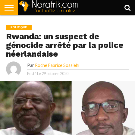
ACCUEIL
POLITIQUE
SOCIÉTÉ
ECONOMIE
SPORT
LIFESTYLE
POLITIQUE
Rwanda: un suspect de
génocide arrêté par la police
néerlandaise
Par
Roche Fabrice Sossiehi
Posté Le
29 octobre 2020