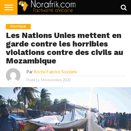
ACCUEIL
POLITIQUE
SOCIÉTÉ
ECONOMIE
SPORT
LIFESTYLE
POLITIQUE
Les Nations Unies mettent en
garde contre les horribles
violations contre des civils au
Mozambique
Par
Roche Fabrice Sossiehi
Posté Le
14 novembre 2020