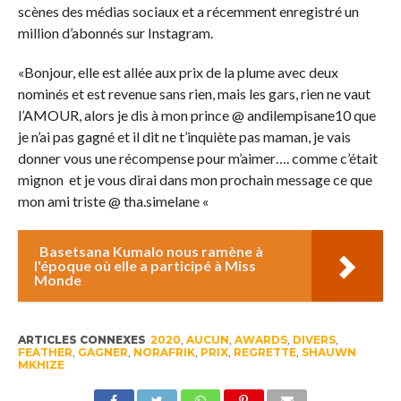
scènes des médias sociaux et a récemment enregistré un
million d’abonnés sur Instagram.
«Bonjour, elle est allée aux prix de la plume avec deux
nominés et est revenue sans rien, mais les gars, rien ne vaut
l’AMOUR, alors je dis à mon prince @ andilempisane10 que
je n’ai pas gagné et il dit ne t’inquiète pas maman, je vais
donner vous une récompense pour m’aimer…. comme c’était
mignon et je vous dirai dans mon prochain message ce que
mon ami triste @ tha.simelane «
Basetsana Kumalo nous ramène à
l'époque où elle a participé à Miss
Monde
ARTICLES CONNEXES
2020
,
AUCUN
,
AWARDS
,
DIVERS
,
FEATHER
,
GAGNER
,
NORAFRIK
,
PRIX
,
REGRETTE
,
SHAUWN
MKHIZE