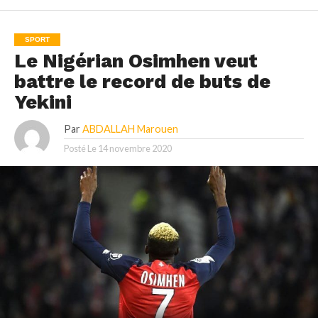
SPORT
Le Nigérian Osimhen veut
battre le record de buts de
Yekini
Par
ABDALLAH Marouen
Posté Le
14 novembre 2020