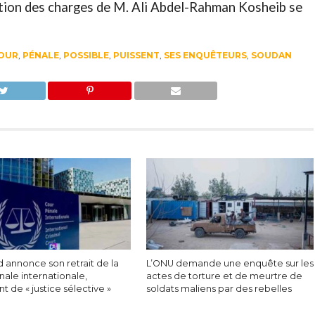
tion des charges de M. Ali Abdel-Rahman Kosheib se
COUR
,
PÉNALE
,
POSSIBLE
,
PUISSENT
,
SES ENQUÊTEURS
,
SOUDAN
 annonce son retrait de la
L’ONU demande une enquête sur les
ale internationale,
actes de torture et de meurtre de
nt de « justice sélective »
soldats maliens par des rebelles