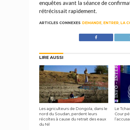
enquêtes avant la séance de confirma
rétrécissait rapidement.
ARTICLES CONNEXES
DEMANDE
,
ENTRER
,
LA 
LIRE AUSSI
Les agriculteurs de Dongola, dans le
Le Tchad
nord du Soudan, perdent leurs
Cour pén
récoltes à cause du retrait des eaux
l’accusa
du Nil