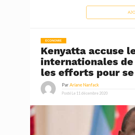
AJ
ECONOMIE
Kenyatta accuse le
internationales de
les efforts pour s
Par
Ariane Nanfack
Posté Le
11 décembre 2020