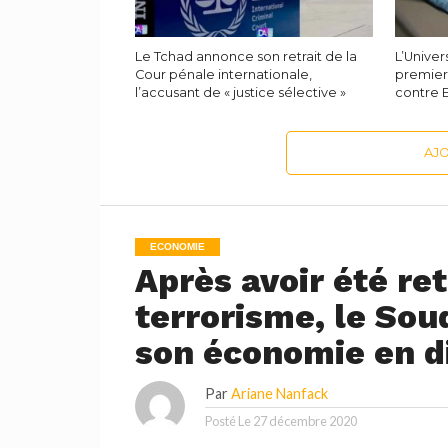
Le Tchad annonce son retrait de la
L’Univer
Cour pénale internationale,
premier 
l’accusant de « justice sélective »
contre 
AJ
ECONOMIE
Après avoir été ret
terrorisme, le Sou
son économie en di
Par
Ariane Nanfack
Posté Le
27 décembre 2020