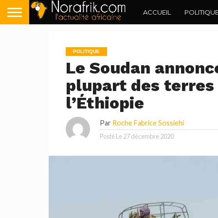
ACCUEIL
POLITIQU
POLITIQUE
Le Soudan annonce 
plupart des terres 
l’Éthiopie
Par
Roche Fabrice Sossiehi
Posté Le
27 décembre 2020