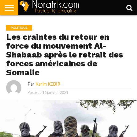
ACCUEIL
POLITIQUE
SOCIÉTÉ
ECONOMIE
SPORT
LIFESTYLE
POLITIQUE
Les craintes du retour en
force du mouvement Al-
Shabaab après le retrait des
forces américaines de
Somalie
Par
Karim KEBIR
Posté Le
16 janvier 2021