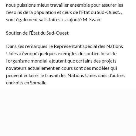
nous puissions mieux travailler ensemble pour assurer les
besoins de la population et ceux de l’État du Sud-Ouest. ,
sont également satisfaites », a ajouté M. Swan.
Soutien de l’État du Sud-Ouest
Dans ses remarques, le Représentant spécial des Nations
Unies a évoqué quelques exemples du soutien local de
l’organisme mondial, ajoutant que certains des projets
novateurs actuellement en cours sont des modèles qui
peuvent éclairer le travail des Nations Unies dans d’autres
endroits en Somalie.
Les projets incluaient le Bureau d’appui des Nations Unies
en Somalie (UNSOS) et le gouvernement de l’État du Sud-
Ouest travaillant ensemble pour améliorer l’environnement
local à travers un programme visant à planter six millions
d’arbres autour de la Somalie, avec quelque 200000 de ces
plants d’arbres à planter près de Baidoa.