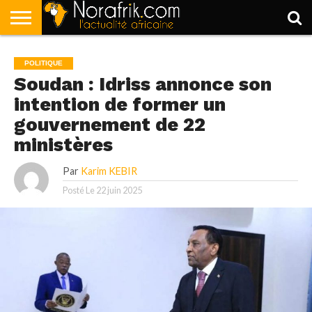
ACCUEIL
POLITIQUE
SOCIÉTÉ
ECONOMIE
SPORT
LIFESTYLE
POLITIQUE
Soudan : Idriss annonce son
intention de former un
gouvernement de 22
ministères
Par
Karim KEBIR
Posté Le
22 juin 2025