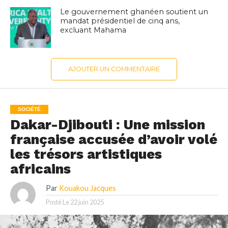
Le gouvernement ghanéen soutient un
mandat présidentiel de cinq ans,
excluant Mahama
AJOUTER UN COMMENTAIRE
SOCIÉTÉ
Dakar-Djibouti : Une mission
française accusée d’avoir volé
les trésors artistiques
africains
Par
Kouakou Jacques
Posté Le
22 juin 2025