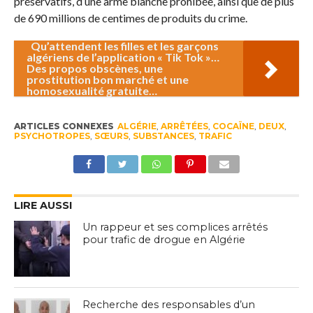
préservatifs, d’une arme blanche prohibée, ainsi que de plus
de 690 millions de centimes de produits du crime.
Qu’attendent les filles et les garçons
algériens de l’application « Tik Tok »…
Des propos obscènes, une
prostitution bon marché et une
homosexualité gratuite…
ARTICLES CONNEXES
ALGÉRIE
,
ARRÊTÉES
,
COCAÏNE
,
DEUX
,
PSYCHOTROPES
,
SŒURS
,
SUBSTANCES
,
TRAFIC
LIRE AUSSI
Un rappeur et ses complices arrêtés
pour trafic de drogue en Algérie
Recherche des responsables d’un