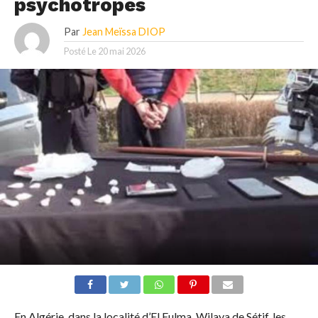
psychotropes
Par
Jean Meïssa DIOP
Posté Le
20 mai 2026
En Algérie, dans la localité d’El Eulma, Wilaya de Sétif, les