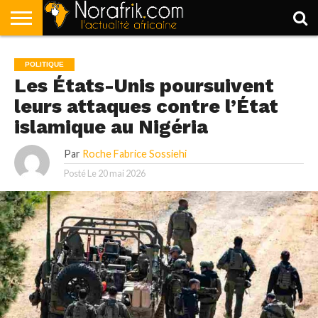
ACCUEIL
POLITIQUE
SOCIÉTÉ
ECONOMIE
SPORT
LIFESTYLE
POLITIQUE
Les États-Unis poursuivent
leurs attaques contre l’État
islamique au Nigéria
Par
Roche Fabrice Sossiehi
Posté Le
20 mai 2026