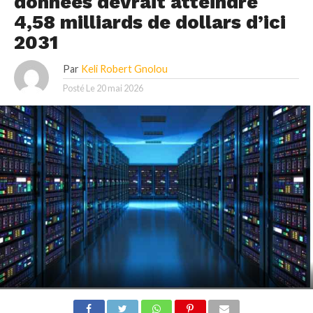
données devrait atteindre
4,58 milliards de dollars d’ici
2031
Par
Keli Robert Gnolou
Posté Le
20 mai 2026