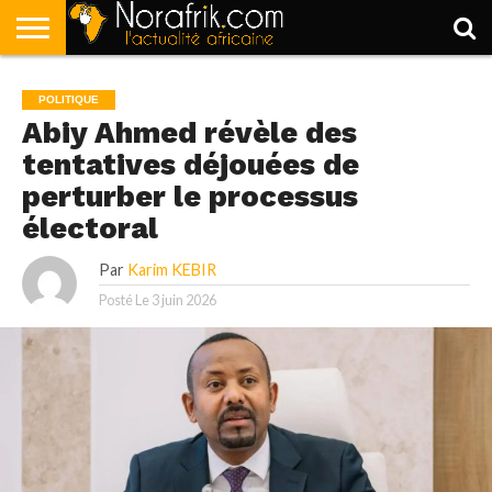
ACCUEIL
POLITIQUE
SOCIÉTÉ
ECONOMIE
SPORT
LIFESTYLE
POLITIQUE
Abiy Ahmed révèle des
tentatives déjouées de
perturber le processus
électoral
Par
Karim KEBIR
Posté Le
3 juin 2026