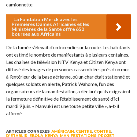
camionnette.
La Fondation Merck avec les
Premières Dames Africaines et les
Ministères de la Santé offre 650
bourses aux Africains
De la fumée s’élevait d’un incendie sur la route. Les habitants
ont estimé le nombre de manifestants à plusieurs centaines.
Les chaînes de télévision NTV Kenya et Citizen Kenya ont
diffusé des images de personnes rassemblées près d’un mur
à l’extérieur de la base aérienne, où un char était stationné et
quelques soldats en alerte, Patrick Wahome, l’un des
organisateurs de la manifestation, a déclaré qu’ils exigeaient
la fermeture définitive de l’établissement de santé d’ici
mardi 9 juin. « Nanyuki est une toute petite ville », a-t-il
affirmé.
ARTICLES CONNEXES
AMÉRICAIN
,
CENTRE
,
CONTRE
,
D'ÉTABLIR
,
EBOLA
,
KENYA
,
MANIFESTATIONS
,
PROJET
,