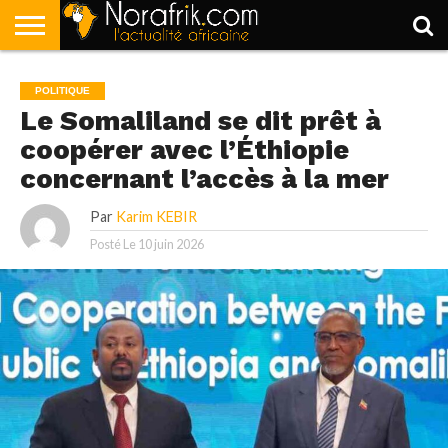
ACCUEIL
POLITIQUE
SOCIÉTÉ
ECONOMIE
SPORT
LIFESTYLE
POLITIQUE
Le Somaliland se dit prêt à
coopérer avec l’Éthiopie
concernant l’accès à la mer
Par
Karim KEBIR
Posté Le
10 juin 2026