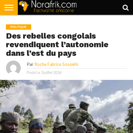
ACCUEIL
POLITIQUE
SOCIÉTÉ
ECONOMIE
SPORT
LIFESTYLE
POLITIQUE
Des rebelles congolais
revendiquent l’autonomie
dans l’est du pays
Par
Roche Fabrice Sossiehi
Posté Le
3 juillet 2026