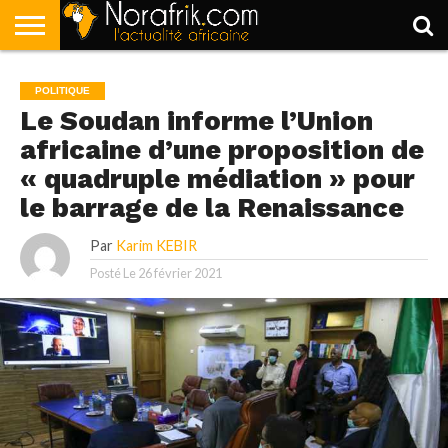
ACCUEIL
POLITIQUE
SOCIÉTÉ
ECONOMIE
SPORT
LIFESTYLE
POLITIQUE
Le Soudan informe l’Union
africaine d’une proposition de
« quadruple médiation » pour
le barrage de la Renaissance
Par
Karim KEBIR
Posté Le
26 février 2021