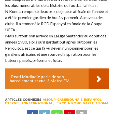
les plus mémorables de la histoire du football africain.
N’Kono a remporté deux prix de joueur africain de l’année et
a été le premier gardien de but à y parvenir. Au niveau des
clubs, il a emmené le RCD Espanyol en finale de la Coupe
UEFA.
Mais surtout, son arrivée en LaLiga Santander au début des
années 1980, alors qu’il gardait but après but pour les
Periquitos, est ce qui l’a vu devenir un pionnier pour les
gardiens africains et une source d’inspiration pour les
buteurs passés, présents et futur.
Pearl Modiadie parle de son
harcèlement sexuel à Metro FM
ARTICLES CONNEXES
AMOUR
,
CAMEROUNAIS
,
ESPANYOL
,
ÉTERNEL
,
L'INTERNATIONAL
,
LE RCD
,
N’KONO
,
PARLE
,
THOMA