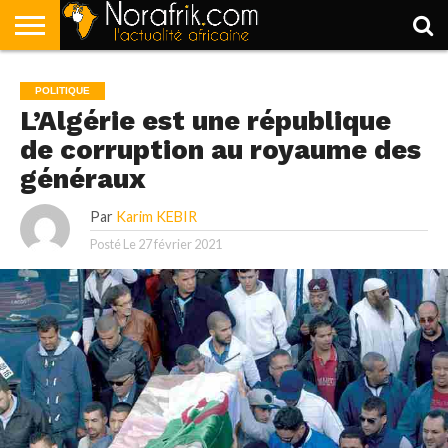
ACCUEIL
POLITIQUE
SOCIÉTÉ
ECONOMIE
SPORT
LIFESTYLE
POLITIQUE
L’Algérie est une république
de corruption au royaume des
généraux
Par
Karim KEBIR
Posté Le
27 février 2021