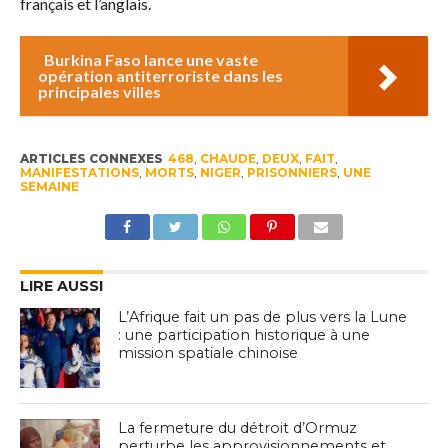
français et l’anglais.
Burkina Faso lance une vaste
opération antiterroriste dans les
principales villes
ARTICLES CONNEXES
468
,
CHAUDE
,
DEUX
,
FAIT
,
MANIFESTATIONS
,
MORTS
,
NIGER
,
PRISONNIERS
,
UNE
SEMAINE
LIRE AUSSI
L’Afrique fait un pas de plus vers la Lune
: une participation historique à une
mission spatiale chinoise
La fermeture du détroit d’Ormuz
perturbe les approvisionnements et