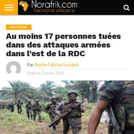
ACCUEIL
POLITIQUE
SOCIÉTÉ
ECONOMIE
SPORT
LIFESTYLE
POLITIQUE
Au moins 17 personnes tuées
dans des attaques armées
dans l’est de la RDC
Par
Roche Fabrice Sossiehi
Posté Le
25 mars 2021