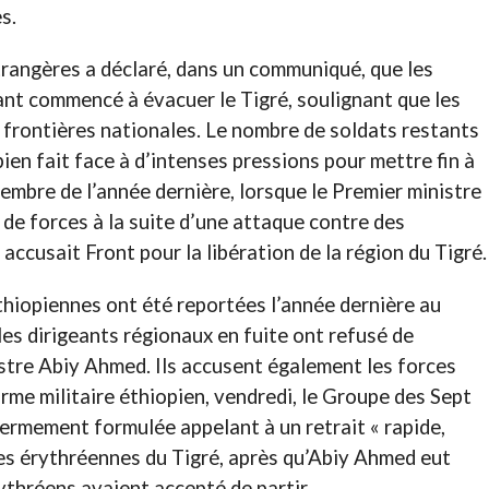
s.
trangères a déclaré, dans un communiqué, que les
nt commencé à évacuer le Tigré, soulignant que les
 frontières nationales. Le nombre de soldats restants
pien fait face à d’intenses pressions pour mettre fin à
vembre de l’année dernière, lorsque le Premier ministre
e forces à la suite d’une attaque contre des
l accusait Front pour la libération de la région du Tigré.
thiopiennes ont été reportées l’année dernière au
les dirigeants régionaux en fuite ont refusé de
istre Abiy Ahmed. Ils accusent également les forces
rme militaire éthiopien, vendredi, le Groupe des Sept
fermement formulée appelant à un retrait « rapide,
rces érythréennes du Tigré, après qu’Abiy Ahmed eut
ythréens avaient accepté de partir.