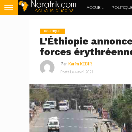
ACCUEIL
POLITIQU
POLITIQUE
L’Éthiopie annonce
forces érythréenne
Par
Karim KEBIR
Posté Le
4 avril 2021