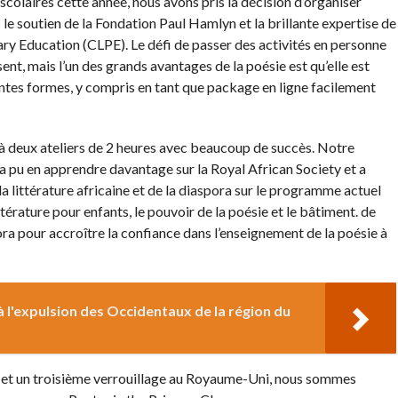
laires cette année, nous avons pris la décision d’organiser
c le soutien de la Fondation Paul Hamlyn et la brillante expertise de
ary Education (CLPE). Le défi de passer des activités en personne
ent, mais l’un des grands avantages de la poésie est qu’elle est
entes formes, y compris en tant que package en ligne facilement
 à deux ateliers de 2 heures avec beaucoup de succès. Notre
 pu en apprendre davantage sur la Royal African Society et a
a littérature africaine et de la diaspora sur le programme actuel
ittérature pour enfants, le pouvoir de la poésie et le bâtiment. de
ora pour accroître la confiance dans l’enseignement de la poésie à
 l'expulsion des Occidentaux de la région du
e et un troisième verrouillage au Royaume-Uni, nous sommes