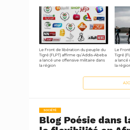
Le Front de libération du peuple du
Le Front
Tigré (FLPT) affirme qu’Addis-Abeba
Tigré (
a lancé une offensive militaire dans
a lancé 
la région
la régio
AJ
SOCIÉTÉ
Blog Poésie dans la