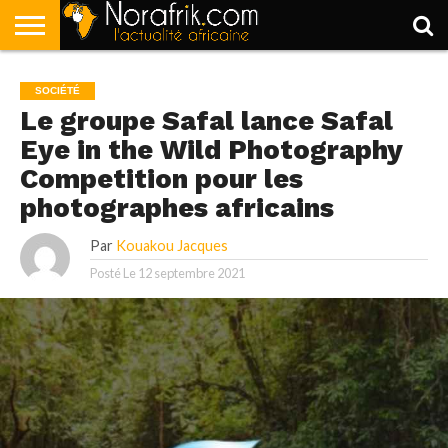
ACCUEIL
POLITIQUE
SOCIÉTÉ
ECONOMIE
SPORT
LIFESTYLE
SOCIÉTÉ
Le groupe Safal lance Safal
Eye in the Wild Photography
Competition pour les
photographes africains
Par
Kouakou Jacques
Posté Le
12 septembre 2021