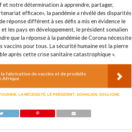
if et notre détermination à apprendre, partager,
tenariat efficace», la pandémie a révélé des disparités
de réponse différent à ses défis a mis en évidence le
 et les pays en développement, le président somalien
rendre que la réponse à la pandémie de Corona nécessite
 vaccins pour tous. La sécurité humaine est la pierre
le après cette crise sanitaire catastrophique ».
la fabrication de vaccins et de produits
n Afrique
FOURNIR
,
LA NÉCESSITÉ
,
LE PRÉSIDENT
,
SOMALIEN
,
SOULIGNE
,