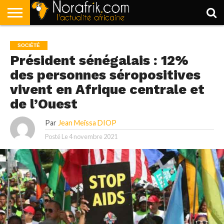
ACCUEIL
POLITIQUE
SOCIÉTÉ
ECONOMIE
SPORT
LIFESTYLE
SOCIÉTÉ
Président sénégalais : 12%
des personnes séropositives
vivent en Afrique centrale et
de l’Ouest
Par
Jean Meïssa DIOP
Posté Le
4 novembre 2021