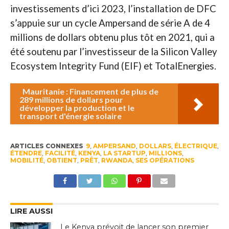
investissements d’ici 2023, l’installation de DFC
s’appuie sur un cycle Ampersand de série A de 4
millions de dollars obtenu plus tôt en 2021, qui a
été soutenu par l’investisseur de la Silicon Valley
Ecosystem Integrity Fund (EIF) et TotalEnergies.
Mauritanie : Financement de plus de
289 millions de dollars pour
développer la production et le
transport d'énergie solaire
ARTICLES CONNEXES
9
,
AMPERSAND
,
DOLLARS
,
ÉLECTRIQUE
,
ÉTENDRE
,
FACILITÉ
,
KENYA
,
LA STARTUP
,
MILLIONS
,
MOBILITÉ
,
OBTIENT
,
PRÊT
,
RWANDA
,
SES OPÉRATIONS
LIRE AUSSI
Le Kenya prévoit de lancer son premier