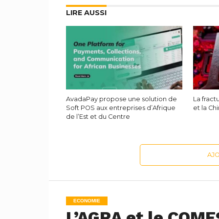
LIRE AUSSI
AvadaPay propose une solution de
La fract
Soft POS aux entreprises d’Afrique
et la Ch
de l’Est et du Centre
AJ
ECONOMIE
L’AGRA et le COME