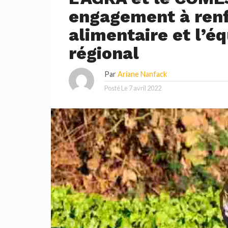
engagement à renf
alimentaire et l’éq
régional
Par
Ariane Nanfack
Posté Le
7 avril 2022