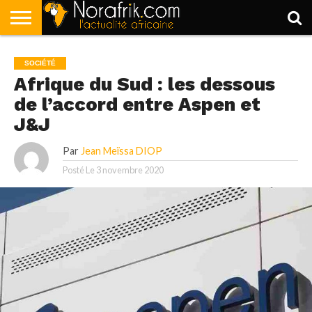
ACCUEIL
POLITIQUE
SOCIÉTÉ
ECONOMIE
SPORT
LIFESTYLE
SOCIÉTÉ
Afrique du Sud : les dessous
de l’accord entre Aspen et
J&J
Par
Jean Meïssa DIOP
Posté Le
3 novembre 2020