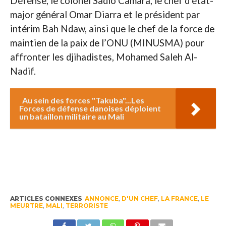
Défense, le colonel Sadio Camara, le chef d’état-
major général Omar Diarra et le président par
intérim Bah Ndaw, ainsi que le chef de la force de
maintien de la paix de l’ONU (MINUSMA) pour
affronter les djihadistes, Mohamed Saleh Al-
Nadif.
Au sein des forces "Takuba"...Les
Forces de défense danoises déploient
un bataillon militaire au Mali
ARTICLES CONNEXES
ANNONCE
,
D'UN CHEF
,
LA FRANCE
,
LE
MEURTRE
,
MALI
,
TERRORISTE