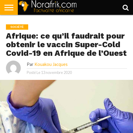
ACCUEIL
POLITIQUE
SOCIÉTÉ
ECONOMIE
SPORT
LIFESTYLE
SOCIÉTÉ
Afrique: ce qu’il faudrait pour
obtenir le vaccin Super-Cold
Covid-19 en Afrique de l’Ouest
Par
Kouakou Jacques
Posté Le
13 novembre 2020