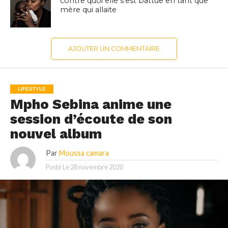
contre quoi elle s’est battue en tant que
mère qui allaite
AJOUTER UN COMMENTAIRE
LIFESTYLE
Mpho Sebina anime une
session d’écoute de son
nouvel album
Par
Moussa camara
Posté Le
28 novembre 2020