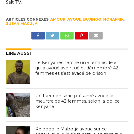
Salt TV.
ARTICLES CONNEXES
AMOUR
,
AVOUE
,
BUJINGO
,
NORAFRIK
,
SUSAN MAKULA
LIRE AUSSI
Le Kenya recherche un « féminicide »
qui a avoué avoir tué et démembré 42
femmes et s’est évadé de prison
Un tueur en série présumé avoue le
meurtre de 42 femmes, selon la police
kenyane
Relebogile Mabotja avoue sur ce