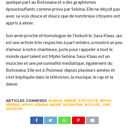
quelque part au Botswana et a des graphismes
époustouflants comme prévu par Sebina. Elle ne déçoit pas
avec sa voix douce et douce que de nombreux citoyens ont
appris à aimer.
Son amie proche et homologue de l’industrie, Sasa Klaas, qui
est une artiste très respectée à part entière, a montré un peu
d’amour à notre chanteuse, juste pour rappeler à tout le
monde quel talent est Mpho Sebina. Sasa Klaas est un
musicien et une personnalité médiatique, également du
Botswana. Elle est à l’honneur depuis plusieurs années et
s’est impliquée dans la télévision, la musique, le rap et la
danse.
ARTICLES CONNEXES
ALBUM
,
ANIME
,
D'ÉCOUTE
,
MPHO
SEBINA
,
MPHO SEBINA ANIME
,
NORAFRIK
,
NOUVEL
,
UNE
SESSION