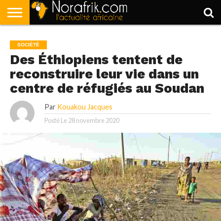
ACCUEIL
POLITIQUE
SOCIÉTÉ
ECONOMIE
SPORT
LIFESTYLE
SOCIÉTÉ
Des Éthiopiens tentent de
reconstruire leur vie dans un
centre de réfugiés au Soudan
Par
Kouakou Jacques
Posté Le
28 novembre 2020