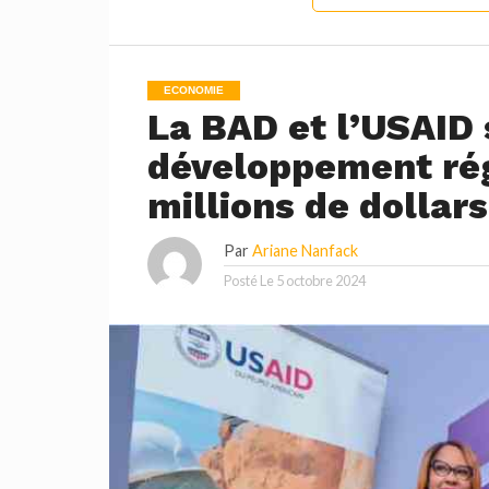
ECONOMIE
La BAD et l’USAID 
développement rég
millions de dollars
Par
Ariane Nanfack
Posté Le
5 octobre 2024