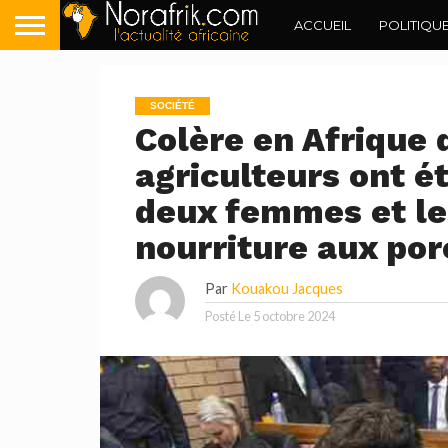
ACCUEIL
POLITIQU
SOCIÉTÉ
Colère en Afrique 
agriculteurs ont é
deux femmes et le
nourriture aux por
Par
Kouakou Jacques
Posté Le
5 octobre 2024