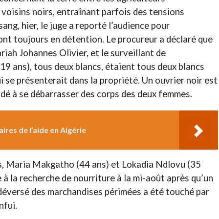
voisins noirs, entraînant parfois des tensions
sang, hier, le juge a reporté l’audience pour
 sont toujours en détention. Le procureur a déclaré que
ariah Johannes Olivier, et le surveillant de
(19 ans), tous deux blancs, étaient tous deux blancs
i se présenterait dans la propriété. Un ouvrier noir est
idé à se débarrasser des corps des deux femmes.
ires de l’aide en Algérie
es, Maria Makgatho (44 ans) et Lokadia Ndlovu (35
e à la recherche de nourriture à la mi-août après qu’un
t déversé des marchandises périmées a été touché par
nfui.