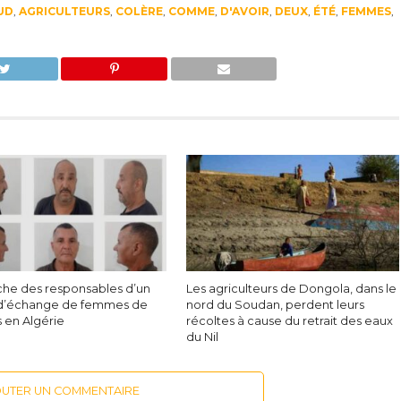
UD
,
AGRICULTEURS
,
COLÈRE
,
COMME
,
D'AVOIR
,
DEUX
,
ÉTÉ
,
FEMMES
,
he des responsables d’un
Les agriculteurs de Dongola, dans le
d’échange de femmes de
nord du Soudan, perdent leurs
s en Algérie
récoltes à cause du retrait des eaux
du Nil
OUTER UN COMMENTAIRE