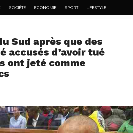
E
SOCIÉTÉ
ECONOMIE
SPORT
LIFESTYLE
du Sud après que des
té accusés d’avoir tué
s ont jeté comme
cs