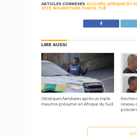
ARTICLES CONNEXES
ACCUSÉS
,
AFRIQUE DU S
JETÉ
,
NOURRITURE
,
PORCS
,
TUÉ
LIRE AUSSI
Obsèques familiales après un triple
Recherc
meurtre présumé en Afrique du Sud
réseau 
policier
AJ