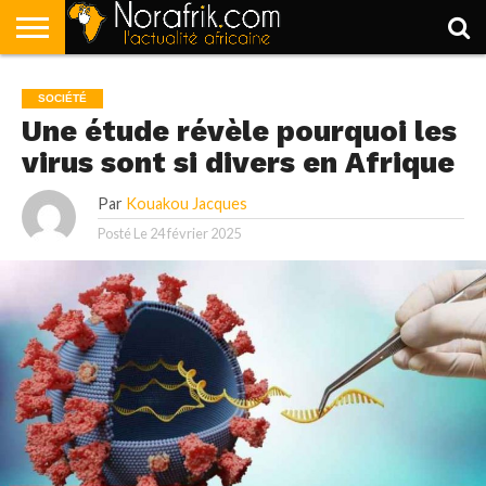
ACCUEIL
POLITIQUE
SOCIÉTÉ
ECONOMIE
SPORT
LIFESTYLE
SOCIÉTÉ
Une étude révèle pourquoi les
virus sont si divers en Afrique
Par
Kouakou Jacques
Posté Le
24 février 2025