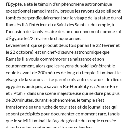
l’Égypte, a été le témoin d’un phénomène astronomique
exceptionnel samedi matin, lorsque les rayons du soleil sont
tombés perpendiculairement sur le visage de la statue du roi
Ramsès II à l’intérieur du « Saint des Saints » du temple, à
l’occasion de l’anniversaire de son couronnement comme roi
d’Égypte le 22 février de chaque année.
L’événement, qui se produit deux fois par an (le 22 février et
le 22 octobre), est un chef-d’œuvre astronomique que
Ramsès II a voulu commémorer sa naissance et son
couronnement, alors que les rayons du soleil pénètrent le
couloir avant de 200 mètres de long du temple, illuminant le
visage de la statue assise parmi trois autres statues de dieux
égyptiens antiques, à savoir « Ra-Horakhty », « Amon-Ra »
et « Ptah », dans une scène majestueuse qui ne dure pas plus
de 20 minutes, durant le phénomène, le temple s’est
transformé en une ruche de touristes et de journalistes qui
se sont précipités pour documenter ce moment rare, tandis
que le soleil illuminait la façade géante du temple creusée
dans la roche, conférant au site une splendeur