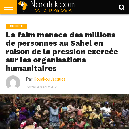
ACCUEIL
POLITIQUE
SOCIÉTÉ
ECONOMIE
SPORT
LIFESTYLE
SOCIÉTÉ
La faim menace des millions
de personnes au Sahel en
raison de la pression exercée
sur les organisations
humanitaires
Par
Kouakou Jacques
Posté Le
8 août 2025