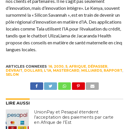
nos clients et partenaires. Il ne s’agit pas seulement
d’innovation, mais d’innovation intègre». Le Kenya, souvent
surnommé la « Silicon Savannah », est en train de devenir un
pôle régional d’innovation en matière d’IA. Des applications
locales comme Tala utilisent l’IA pour l’évaluation du crédit,
tandis que le chatbot UlizaLlama de Jacaranda Health
propose des conseils en matière de santé maternelle en cinq
langues locales.
ARTICLES CONNEXES
16
,
2030
,
5
,
AFRIQUE
,
DÉPASSER
,
DEVRAIT
,
DOLLARS
,
L'IA
,
MASTERCARD
,
MILLIARDS
,
RAPPORT
,
SELON
LIRE AUSSI
UnionPay et Pesapal étendent
l’acceptation des paiements par carte
en Afrique de l’Est