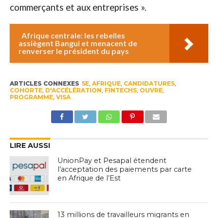
commerçants et aux entreprises ».
Afrique centrale: les rebelles
assiègent Bangui et menacent de
renverser le président du pays
ARTICLES CONNEXES
5E
,
AFRIQUE
,
CANDIDATURES
,
COHORTE
,
D'ACCÉLÉRATION
,
FINTECHS
,
OUVRE
,
PROGRAMME
,
VISA
LIRE AUSSI
UnionPay et Pesapal étendent
l’acceptation des paiements par carte
en Afrique de l’Est
13 millions de travailleurs migrants en