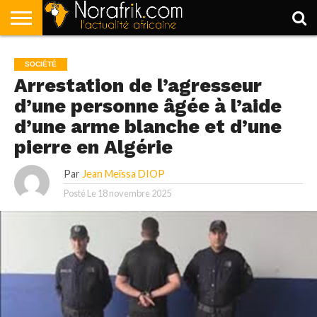
ACCUEIL
POLITIQUE
SOCIÉTÉ
ECONOMIE
SPORT
LIFESTYLE
SOCIÉTÉ
Arrestation de l’agresseur
d’une personne âgée à l’aide
d’une arme blanche et d’une
pierre en Algérie
Par
Jean Meïssa DIOP
Posté Le
18 novembre 2025