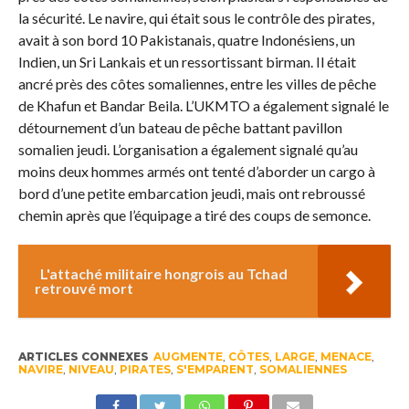
la sécurité. Le navire, qui était sous le contrôle des pirates,
avait à son bord 10 Pakistanais, quatre Indonésiens, un
Indien, un Sri Lankais et un ressortissant birman. Il était
ancré près des côtes somaliennes, entre les villes de pêche
de Khafun et Bandar Beila. L’UKMTO a également signalé le
détournement d’un bateau de pêche battant pavillon
somalien jeudi. L’organisation a également signalé qu’au
moins deux hommes armés ont tenté d’aborder un cargo à
bord d’une petite embarcation jeudi, mais ont rebroussé
chemin après que l’équipage a tiré des coups de semonce.
L'attaché militaire hongrois au Tchad
retrouvé mort
ARTICLES CONNEXES
AUGMENTE
,
CÔTES
,
LARGE
,
MENACE
,
NAVIRE
,
NIVEAU
,
PIRATES
,
S'EMPARENT
,
SOMALIENNES