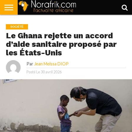
ACCUEIL
POLITIQUE
SOCIÉTÉ
ECONOMIE
SPORT
LIFESTYLE
SOCIÉTÉ
Le Ghana rejette un accord
d’aide sanitaire proposé par
les États-Unis
Par
Jean Meïssa DIOP
Posté Le
30 avril 2026