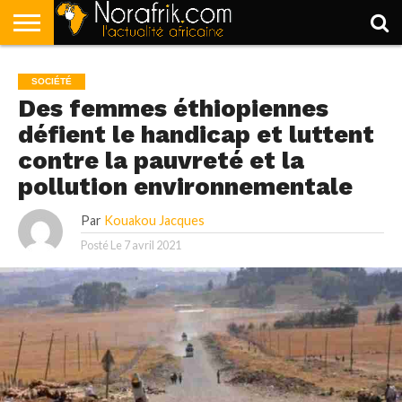
ACCUEIL
POLITIQUE
SOCIÉTÉ
ECONOMIE
SPORT
LIFESTYLE
SOCIÉTÉ
Des femmes éthiopiennes
défient le handicap et luttent
contre la pauvreté et la
pollution environnementale
Par
Kouakou Jacques
Posté Le
7 avril 2021