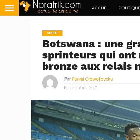
ACCUEIL
POLITIQU
SPORT
Botswana : une gr
sprinteurs qui ont
bronze aux relais
Par
Funmi Olowofoyeku
Posté Le
6 mai 2021