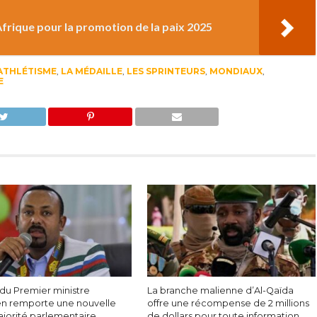
Afrique pour la promotion de la paix 2025
ATHLÉTISME
,
LA MÉDAILLE
,
LES SPRINTEURS
,
MONDIAUX
,
E
 du Premier ministre
La branche malienne d’Al-Qaïda
en remporte une nouvelle
offre une récompense de 2 millions
ajorité parlementaire
de dollars pour toute information