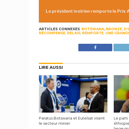
Le président ivoirien remporte le Prix 
ARTICLES CONNEXES
BOTSWANA
,
BRONZE
,
D'
RÉCOMPENSE
,
RELAIS
,
REMPORTE
,
UNE GRAND
LIRE AUSSI
Paratus Botswana et Eutelsat visent
Le parti
le secteur minier
éthiopi
large m