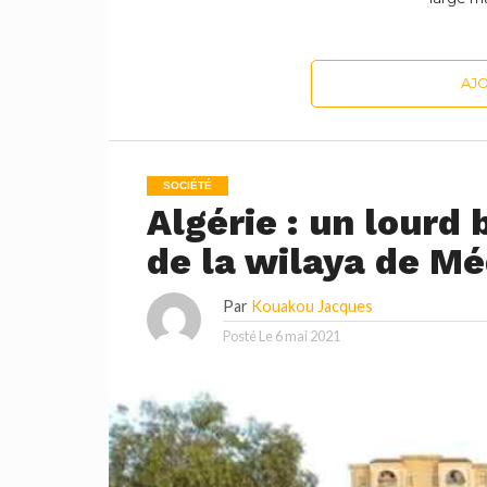
AJ
SOCIÉTÉ
Algérie : un lourd 
de la wilaya de M
Par
Kouakou Jacques
Posté Le
6 mai 2021