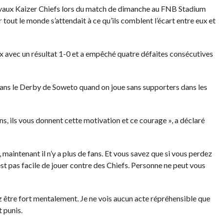
rivaux Kaizer Chiefs lors du match de dimanche au FNB Stadium
 tout le monde s’attendait à ce qu’ils comblent l’écart entre eux et
x avec un résultat 1-0 et a empêché quatre défaites consécutives
 dans le Derby de Soweto quand on joue sans supporters dans les
ins, ils vous donnent cette motivation et ce courage », a déclaré
 maintenant il n’y a plus de fans. Et vous savez que si vous perdez
t pas facile de jouer contre des Chiefs. Personne ne peut vous
vez être fort mentalement. Je ne vois aucun acte répréhensible que
t punis.