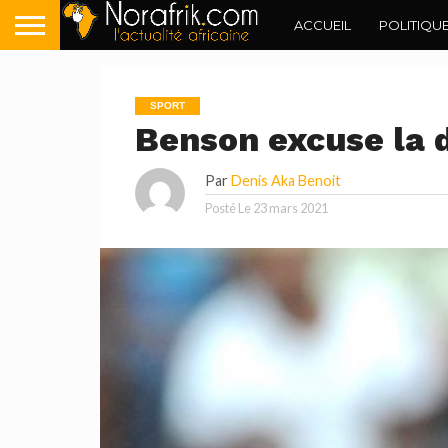
ACCUEIL
POLITIQU
SPORT
Benson excuse la 
Par
Denis Aka Benoit
Posté Le
23 mars 2021