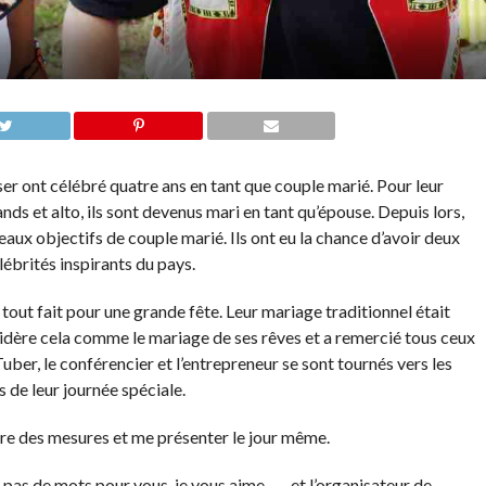
 ont célébré quatre ans en tant que couple marié. Pour leur
ds et alto, ils sont devenus mari en tant qu’épouse. Depuis lors,
x objectifs de couple marié. Ils ont eu la chance d’avoir deux
lébrités inspirants du pays.
ut fait pour une grande fête. Leur mariage traditionnel était
ère cela comme le mariage de ses rêves et a remercié tous ceux
uber, le conférencier et l’entrepreneur se sont tournés vers les
 de leur journée spéciale.
ndre des mesures et me présenter le jour même.
pas de mots pour vous, je vous aime… .. et l’organisateur de