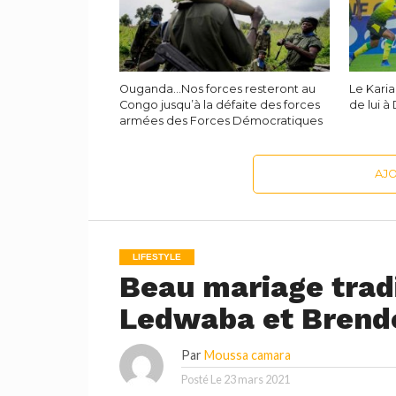
Ouganda…Nos forces resteront au
Le Karia
Congo jusqu’à la défaite des forces
de lui à
armées des Forces Démocratiques
AJ
LIFESTYLE
Beau mariage trad
Ledwaba et Brende
Par
Moussa camara
Posté Le
23 mars 2021