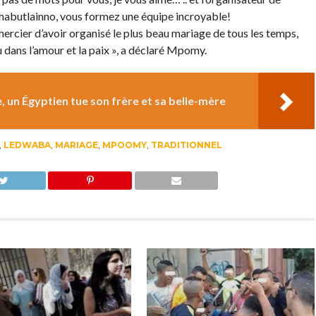
abutlainno, vous formez une équipe incroyable!
ercier d’avoir organisé le plus beau mariage de tous les temps,
dans l’amour et la paix », a déclaré Mpomy.
, un Égyptien tue son frère et sa belle-mère
,
LEDWABA
,
MARIAGE
,
MPOOMY
,
TRADITIONNEL