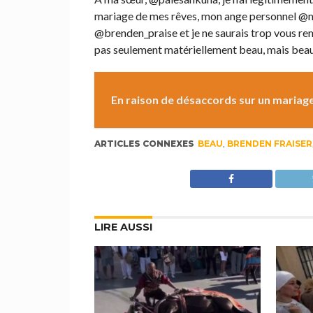
mariage de mes rêves, mon ange personnel @m
@brenden_praise et je ne saurais trop vous rem
pas seulement matériellement beau, mais beau 
En raison de désaccords sur un mariage
ARTICLES CONNEXES
BEAU
,
BRENDEN FRAISER
LIRE AUSSI