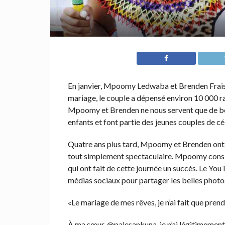
En janvier, Mpoomy Ledwaba et Brenden Fraiser
mariage, le couple a dépensé environ 10 000 ran
Mpoomy et Brenden ne nous servent que de beau
enfants et font partie des jeunes couples de cé
Quatre ans plus tard, Mpoomy et Brenden ont to
tout simplement spectaculaire. Mpoomy consid
qui ont fait de cette journée un succès. Le YouT
médias sociaux pour partager les belles photos
«Le mariage de mes rêves, je n’ai fait que pre
À ma sœur, @palesankuna, je n’ai légitimement 