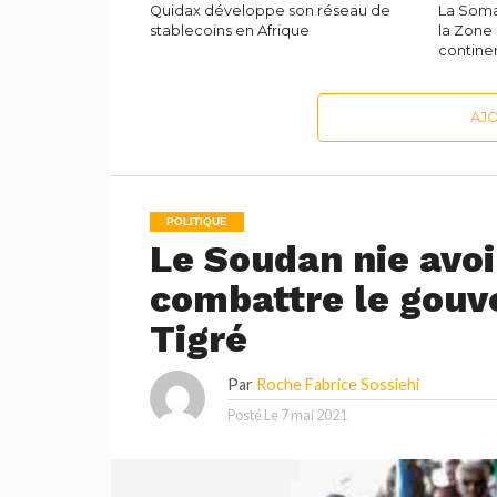
Quidax développe son réseau de
La Soma
stablecoins en Afrique
la Zone
continen
AJ
POLITIQUE
Le Soudan nie avoi
combattre le gouv
Tigré
Par
Roche Fabrice Sossiehi
Posté Le
7 mai 2021