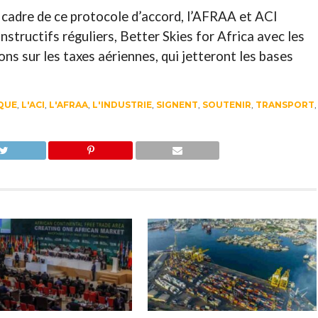
 cadre de ce protocole d’accord, l’AFRAA et ACI
structifs réguliers, Better Skies for Africa avec les
ns sur les taxes aériennes, qui jetteront les bases
QUE
,
L'ACI
,
L'AFRAA
,
L'INDUSTRIE
,
SIGNENT
,
SOUTENIR
,
TRANSPORT
,