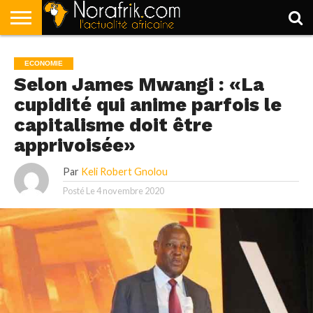
ACCUEIL
POLITIQUE
SOCIÉTÉ
ECONOMIE
SPORT
LIFESTYLE
ECONOMIE
Selon James Mwangi : «La
cupidité qui anime parfois le
capitalisme doit être
apprivoisée»
Par
Keli Robert Gnolou
Posté Le
4 novembre 2020