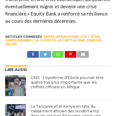
éventuellement migrer et devenir une crise
financière.» Equity Bank a renforcé sa résilience
au cours des dernières décennies.
ARTICLES CONNEXES
ANIME
,
APPRIVOISÉE
,
DOIT
,
ÊTRE
,
JAMES MWANGI
,
LA CUPIDITÉ
,
LE CAPITALISME
,
PARFOIS
,
SELON
LIRE AUSSI
OMS : L’épidémie d’Ebola pourrait être
quatre fois plus importante que les
chiffres officiels en Afrique
La Tanzanie et le Kenya en tête du
classement africain des rendements
dans les services financiers, selon une