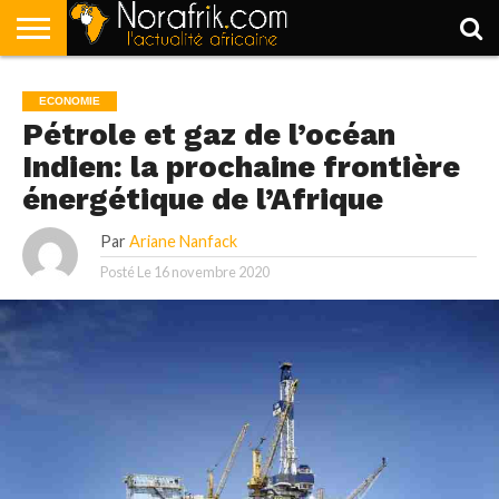
ACCUEIL
POLITIQUE
SOCIÉTÉ
ECONOMIE
SPORT
LIFESTYLE
ECONOMIE
Pétrole et gaz de l’océan
Indien: la prochaine frontière
énergétique de l’Afrique
Par
Ariane Nanfack
Posté Le
16 novembre 2020