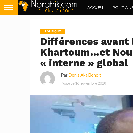
ACCUEIL
POLITIQU
POLITIQUE
Différences avant 
Khartoum…et Nour
« interne » global
Par
Denis Aka Benoit
Posté Le
16 novembre 2020