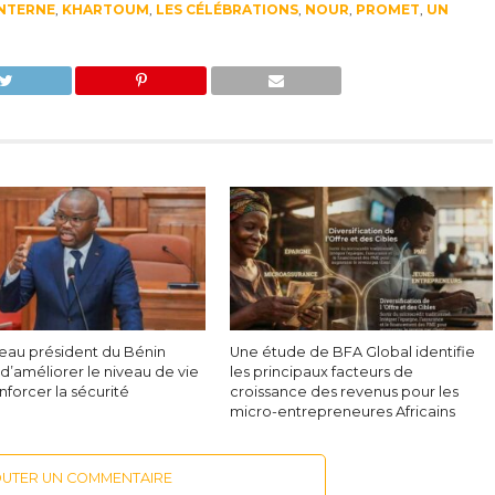
NTERNE
,
KHARTOUM
,
LES CÉLÉBRATIONS
,
NOUR
,
PROMET
,
UN
eau président du Bénin
Une étude de BFA Global identifie
d’améliorer le niveau de vie
les principaux facteurs de
nforcer la sécurité
croissance des revenus pour les
micro-entrepreneures Africains
OUTER UN COMMENTAIRE