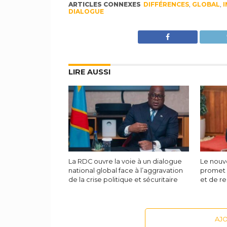
ARTICLES CONNEXES
DIFFÉRENCES
,
GLOBAL
,
I
DIALOGUE
LIRE AUSSI
La RDC ouvre la voie à un dialogue
Le nouv
national global face à l’aggravation
promet 
de la crise politique et sécuritaire
et de re
AJ