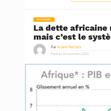
ECONOMIE
La dette africaine
mais c’est le syst
Par
Ariane Nanfack
Posté Le
16 novembre 2020