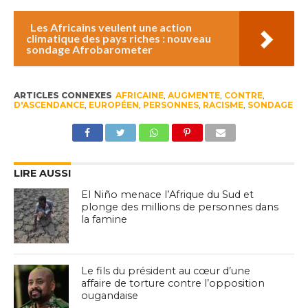
Les Africains veulent une action
climatique des pays riches : nouveau
sondage Afrobarometer
ARTICLES CONNEXES
AFRICAINE
,
AUGMENTE
,
CONTRE
,
D'ASCENDANCE
,
EUROPÉEN
,
PERSONNES
,
RACISME
,
SONDAGE
LIRE AUSSI
El Niño menace l’Afrique du Sud et
plonge des millions de personnes dans
la famine
Le fils du président au cœur d’une
affaire de torture contre l’opposition
ougandaise