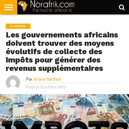
ACCUEIL
POLITIQUE
SOCIÉTÉ
ECONOMIE
SPORT
LIFESTYLE
ECONOMIE
Les gouvernements africains
doivent trouver des moyens
évolutifs de collecte des
impôts pour générer des
revenus supplémentaires
Par
Ariane Nanfack
Posté Le
31 octobre 2023