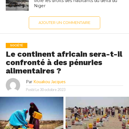
violé les droits des habitants du delta du
Niger
AJOUTER UN COMMENTAIRE
SOCIÉTÉ
Le continent africain sera-t-il
confronté à des pénuries
alimentaires ?
Par
Kouakou Jacques
Posté Le
30 octobre 2023