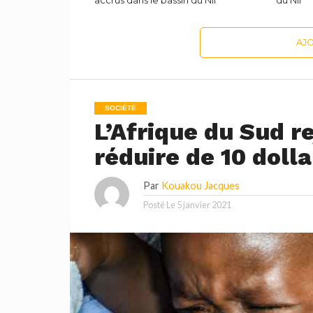
accrus dans le bassin du Nil
du Nil
AJ
SOCIÉTÉ
L’Afrique du Sud re
réduire de 10 dolla
Par
Kouakou Jacques
Posté Le
5 janvier 2021