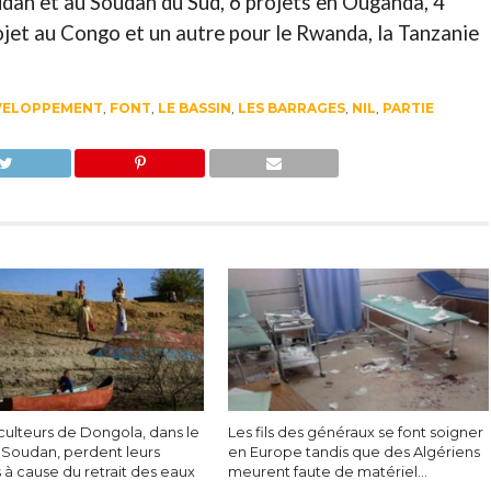
oudan et au Soudan du Sud, 6 projets en Ouganda, 4
jet au Congo et un autre pour le Rwanda, la Tanzanie
VELOPPEMENT
,
FONT
,
LE BASSIN
,
LES BARRAGES
,
NIL
,
PARTIE
culteurs de Dongola, dans le
Les fils des généraux se font soigner
 Soudan, perdent leurs
en Europe tandis que des Algériens
 à cause du retrait des eaux
meurent faute de matériel…