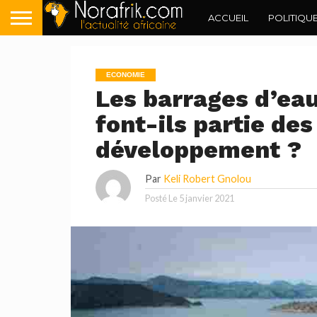
ACCUEIL
POLITIQU
ECONOMIE
Les barrages d’eau
font-ils partie des
développement ?
Par
Keli Robert Gnolou
Posté Le
5 janvier 2021