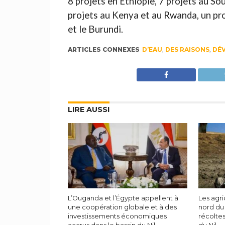
8 projets en Ethiopie, 7 projets au S
projets au Kenya et au Rwanda, un pro
et le Burundi.
ARTICLES CONNEXES
D’EAU
,
DES RAISONS
,
DÉ
LIRE AUSSI
L’Ouganda et l’Égypte appellent à
Les agri
une coopération globale et à des
nord du
investissements économiques
récoltes