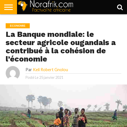
ACCUEIL
POLITIQUE
SOCIÉTÉ
ECONOMIE
SPORT
LIFESTYLE
ECONOMIE
La Banque mondiale: le
secteur agricole ougandais a
contribué à la cohésion de
l’économie
Par
Keli Robert Gnolou
Posté Le
25 janvier 2021