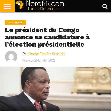
ACCUEIL
POLITIQUE
SOCIÉTÉ
ECONOMIE
SPORT
LIFESTYLE
POLITIQUE
Le président du Congo
annonce sa candidature à
l’élection présidentielle
Par
Roche Fabrice Sossiehi
Posté Le
25 janvier 2021