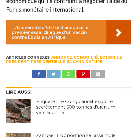
économique qui l’a contraint à négocier l’aide du
Fonds monétaire international.
L'Université d'Oxford annonce le
premier essai clinique d'un vaccin
contre Ebola en Afrique
ARTICLES CONNEXES
ANNONCE
,
CONGO
,
L'ÉLECTION
,
LE
PRÉSIDENT
,
PRÉSIDENTIELLE
,
SA CANDIDATURE
LIRE AUSSI
Enquête : Le Congo aurait exporté
secrètement 500 tonnes d’uranium
vers la Chine
Zambie : L’opposition se rassemble