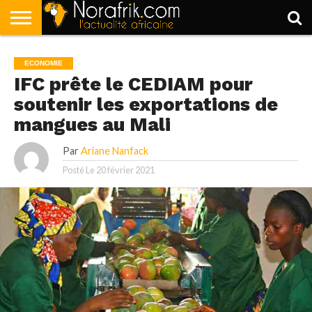
ACCUEIL
POLITIQUE
SOCIÉTÉ
ECONOMIE
SPORT
LIFESTYLE
ECONOMIE
IFC prête le CEDIAM pour
soutenir les exportations de
mangues au Mali
Par
Ariane Nanfack
Posté Le
20 février 2021