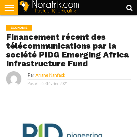
ACCUEIL
POLITIQUE
SOCIÉTÉ
ECONOMIE
SPORT
LIFESTYLE
ECONOMIE
Financement récent des
télécommunications par la
société PIDG Emerging Africa
Infrastructure Fund
Par
Ariane Nanfack
Posté Le
23 février 2021