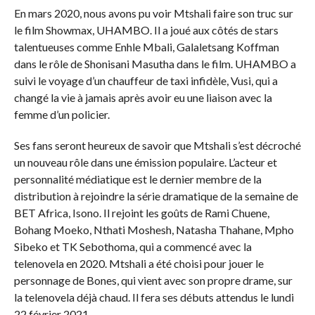
En mars 2020, nous avons pu voir Mtshali faire son truc sur
le film Showmax, UHAMBO. Il a joué aux côtés de stars
talentueuses comme Enhle Mbali, Galaletsang Koffman
dans le rôle de Shonisani Masutha dans le film. UHAMBO a
suivi le voyage d’un chauffeur de taxi infidèle, Vusi, qui a
changé la vie à jamais après avoir eu une liaison avec la
femme d’un policier.
Ses fans seront heureux de savoir que Mtshali s’est décroché
un nouveau rôle dans une émission populaire. L’acteur et
personnalité médiatique est le dernier membre de la
distribution à rejoindre la série dramatique de la semaine de
BET Africa, Isono. Il rejoint les goûts de Rami Chuene,
Bohang Moeko, Nthati Moshesh, Natasha Thahane, Mpho
Sibeko et TK Sebothoma, qui a commencé avec la
telenovela en 2020. Mtshali a été choisi pour jouer le
personnage de Bones, qui vient avec son propre drame, sur
la telenovela déjà chaud. Il fera ses débuts attendus le lundi
22 février 2021.