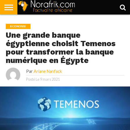
ACCUEIL
POLITIQUE
SOCIÉTÉ
ECONOMIE
SPORT
LIFESTYLE
ECONOMIE
Une grande banque
égyptienne choisit Temenos
pour transformer la banque
numérique en Égypte
Par
Ariane Nanfack
Posté Le
9 mars 2021