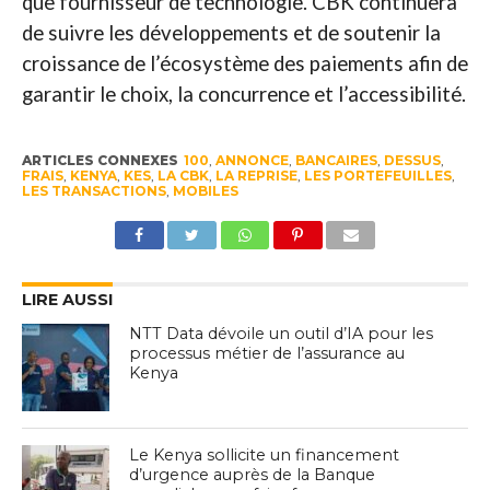
que fournisseur de technologie. CBK continuera
de suivre les développements et de soutenir la
croissance de l’écosystème des paiements afin de
garantir le choix, la concurrence et l’accessibilité.
ARTICLES CONNEXES
100
,
ANNONCE
,
BANCAIRES
,
DESSUS
,
FRAIS
,
KENYA
,
KES
,
LA CBK
,
LA REPRISE
,
LES PORTEFEUILLES
,
LES TRANSACTIONS
,
MOBILES
LIRE AUSSI
NTT Data dévoile un outil d’IA pour les
processus métier de l’assurance au
Kenya
Le Kenya sollicite un financement
d’urgence auprès de la Banque