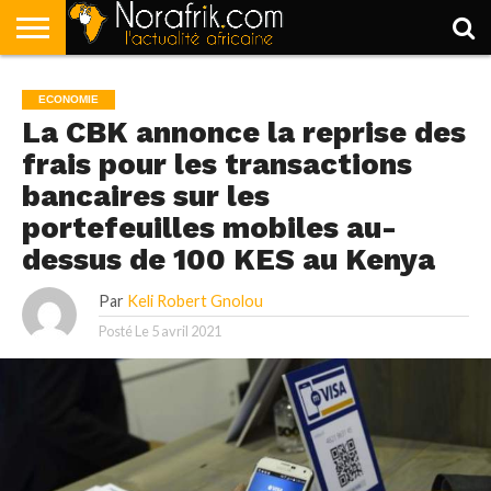
ACCUEIL
POLITIQUE
SOCIÉTÉ
ECONOMIE
SPORT
LIFESTYLE
ECONOMIE
La CBK annonce la reprise des
frais pour les transactions
bancaires sur les
portefeuilles mobiles au-
dessus de 100 KES au Kenya
Par
Keli Robert Gnolou
Posté Le
5 avril 2021