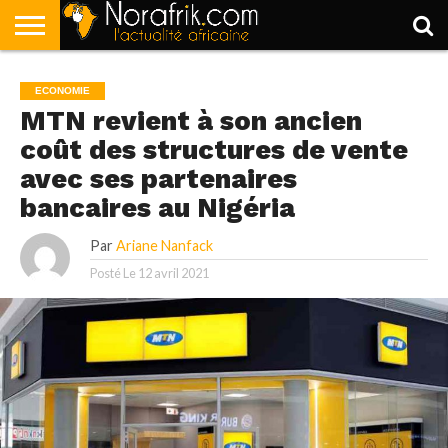
ACCUEIL
POLITIQUE
SOCIÉTÉ
ECONOMIE
SPORT
LIFESTYLE
ECONOMIE
MTN revient à son ancien
coût des structures de vente
avec ses partenaires
bancaires au Nigéria
Par
Ariane Nanfack
Posté Le
12 avril 2021